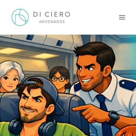
HOME
INSPIRAÇÃO
ATUAÇÃO
EQUIPE
NEWS DI CIERO
CONTATO
PORTUGUÊS