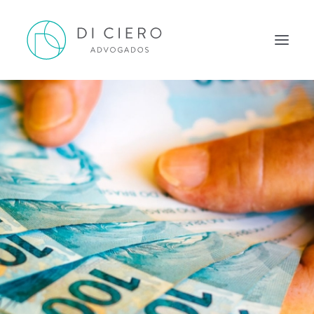
HOME
INSPIRAÇÃO
ATUAÇÃO
EQUIPE
NEWS DI CIERO
CONTATO
PORTUGUÊS