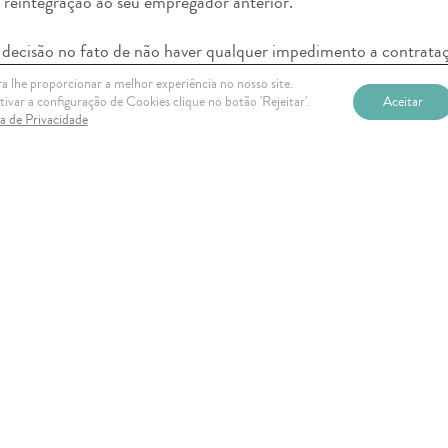
 reintegração ao seu empregador anterior.
decisão no fato de não haver qualquer impedimento a contrata
nidade, de que ter ingressado com demanda judicial contra seu 
a lhe proporcionar a melhor experiência no nosso site.
ivar a configuração de Cookies clique no botão 'Rejeitar'.
Aceitar
ireito constitucionalmente assegurado, o que nada prejudica o i
ca de Privacidade
ca discriminatória contra a reclamante, a qual possuía uma expec
ão de sua recente maternidade.
de Di Ciero Advogados
tty Images Signature] via Canva.com