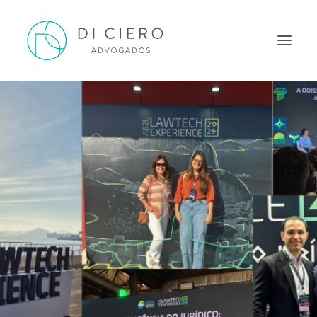
HOME
INSPIRAÇÃO
ATUAÇÃO
EQUIPE
NEWS DI CIERO
CONTATO
PORTUGUÊS